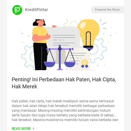
KreditPintar
Finansial Dan Bisnis
Penting! Ini Perbedaan Hak Paten, Hak Cipta,
Hak Merek
Hak paten, hak cipta, hak merek meskipun sama-sama termasuk
dalam hak akan tetapi hak tersebut memiliki berbagai perbedaan
yang mendasar. Masing-masing memiliki perlindungan hukum
serta tujuan dan juga masa berlaku yang berbeda-beda di setiap
hak tersebut. Masing-masingnya memiliki tujuan yang berbeda dan
masing-masing hanya bisa digunakan untuk beberapa hal. Bagi
READ MORE
kalian yang ingin mengetahui apa
Continue reading
“Penting! Ini