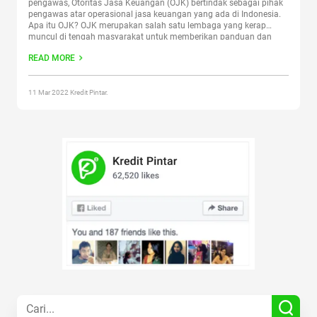
pengawas, Otoritas Jasa Keuangan (OJK) bertindak sebagai pihak
pengawas atar operasional jasa keuangan yang ada di Indonesia.
Apa itu OJK? OJK merupakan salah satu lembaga yang kerap
muncul di tengah masyarakat untuk memberikan panduan dan
edukasi seputar produk dan layanan keuangan di Indonesia. Selain
READ MORE
itu, Otoritas Jasa Keuangan,
Continue reading
“Apa Itu OJK dan Apa
Tugasnya?”
11 Mar 2022 Kredit Pintar.