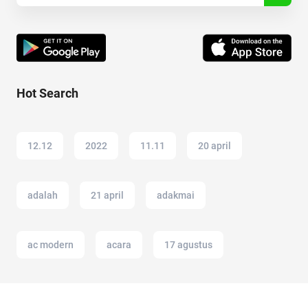
Hot Search
12.12
2022
11.11
20 april
adalah
21 april
adakmai
ac modern
acara
17 agustus