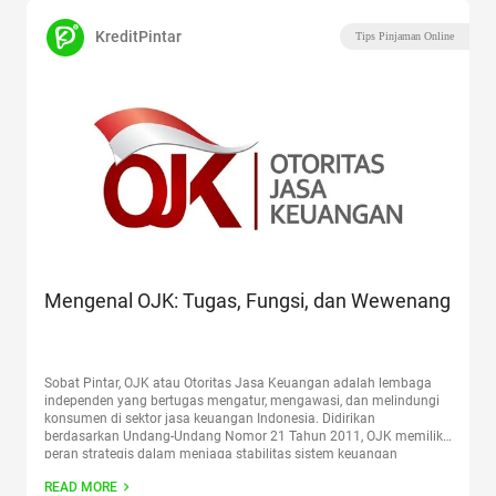
KreditPintar
Tips Pinjaman Online
Mengenal OJK: Tugas, Fungsi, dan Wewenang
Sobat Pintar, OJK atau Otoritas Jasa Keuangan adalah lembaga
independen yang bertugas mengatur, mengawasi, dan melindungi
konsumen di sektor jasa keuangan Indonesia. Didirikan
berdasarkan Undang-Undang Nomor 21 Tahun 2011, OJK memiliki
peran strategis dalam menjaga stabilitas sistem keuangan
nasional, mulai dari perbankan, pasar modal, hingga industri
READ MORE
keuangan non-bank termasuk fintech. Keberadaan OJK sangat