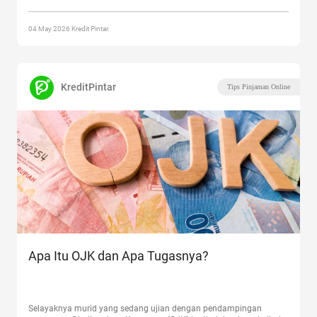
penting bagi
Continue reading
“Mengenal OJK: Tugas, Fungsi, dan
Wewenang”
04 May 2026 Kredit Pintar.
KreditPintar
Tips Pinjaman Online
Apa Itu OJK dan Apa Tugasnya?
Selayaknya murid yang sedang ujian dengan pendampingan