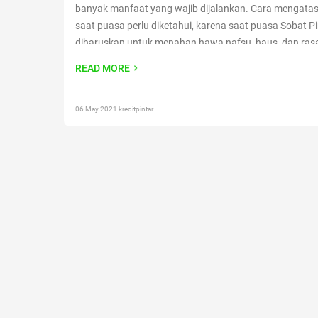
banyak manfaat yang wajib dijalankan. Cara mengatasi
saat puasa perlu diketahui, karena saat puasa Sobat Pi
diharuskan untuk menahan hawa nafsu, haus, dan rasa
Untuk kebanyakan orang, menahan rasa lapar sulit dil
READ MORE
karena adanya kebiasaan
Continue reading
“Wajib Tahu
Mengatasi Rasa Lapar Saat Puasa”
06 May 2021 kreditpintar