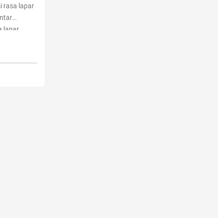
 rasa lapar
ntar
 lapar.
akukan
! 5 Tips