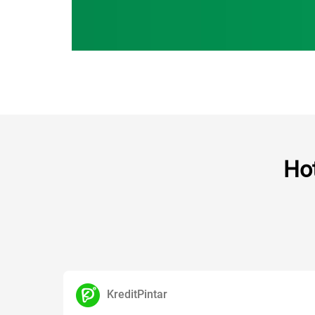
Hot
KreditPintar