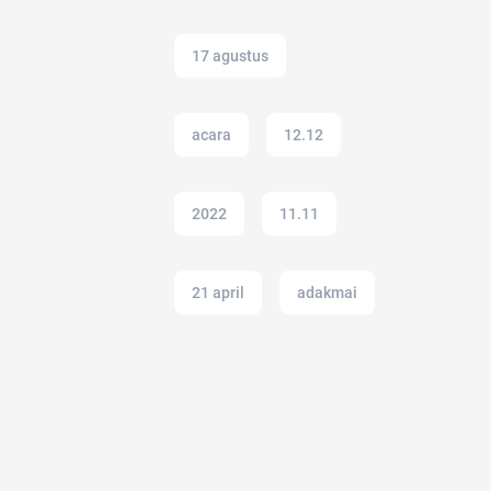
17 agustus
acara
12.12
2022
11.11
21 april
adakmai
ac modern
adalah