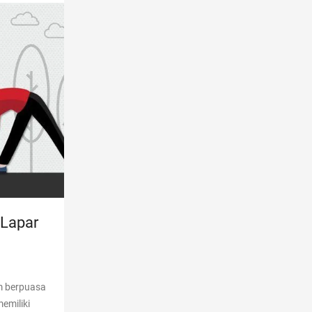
 Lapar
m berpuasa
emiliki