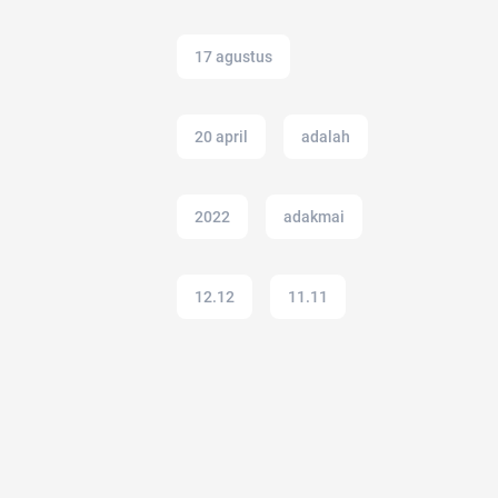
17 agustus
20 april
adalah
2022
adakmai
12.12
11.11
21 april
ac modern