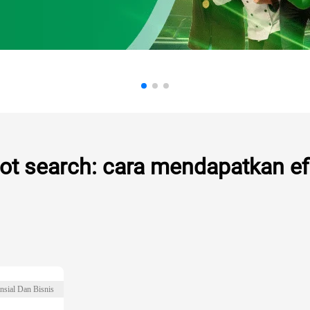
ot search: cara mendapatkan ef
nsial Dan Bisnis