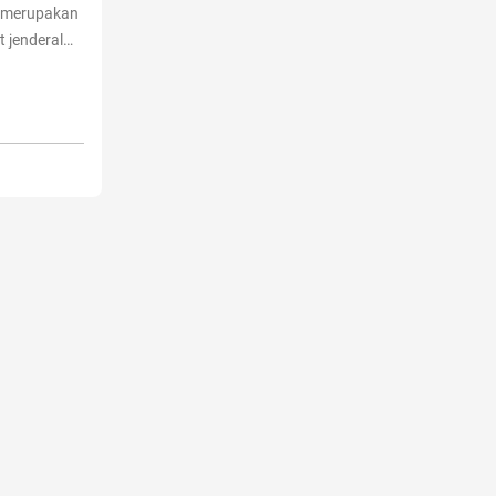
ut merupakan
t jenderal
si formulir
ntinue
”