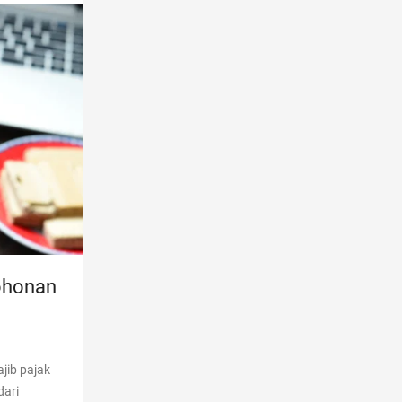
ohonan
jib pajak
dari