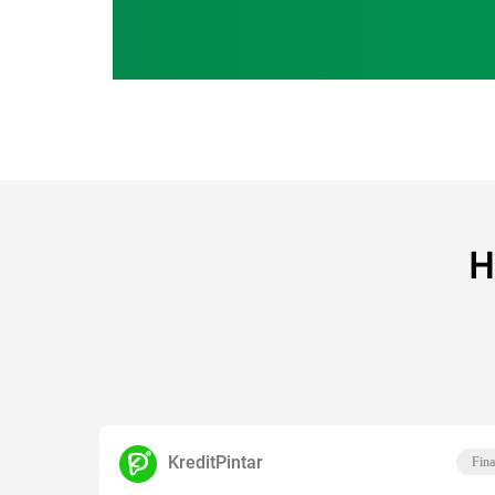
H
KreditPintar
Fina