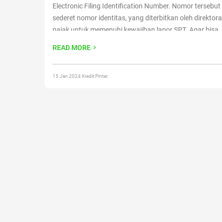
Electronic Filing Identification Number. Nomor terseb
sederet nomor identitas, yang diterbitkan oleh direktora
pajak untuk memenuhi kewajiban lapor SPT. Agar bisa
mendapatkan nomor tersebut, Sobat Pintar harus mengi
READ MORE
permohonan EFIN yang bisa didapatkan dari Kantor
Co
reading
“Panduan Download Formulir Permohonan Efin
15 Jan 2024 Kredit Pintar.