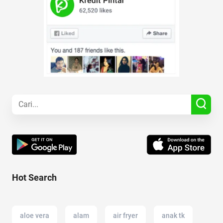
Hot Search
aloe vera
alam
air fryer
anak tk