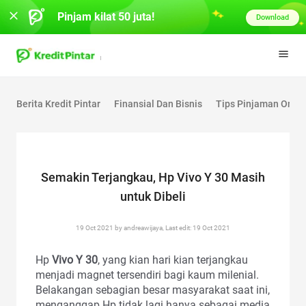
Pinjam kilat 50 juta!
Download
Berita Kredit Pintar
Finansial Dan Bisnis
Tips Pinjaman Onlin
Semakin Terjangkau, Hp Vivo Y 30 Masih
untuk Dibeli
19 Oct 2021 by andreawijaya, Last edit: 19 Oct 2021
Hp
Vivo Y 30
, yang kian hari kian terjangkau
menjadi magnet tersendiri bagi kaum milenial.
Belakangan sebagian besar masyarakat saat ini,
menganggap Hp tidak lagi hanya sebagai media