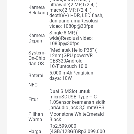
ultrawide)2 MP, f/2.4, (
Kamera
macro)2 MP, f/2.4, (
Belakang
depth)(+) HDR, LED flash,
dan panoramaResolusi
video: 1080p@30fps
Single 8 MP, (
Kamera
wide)Resolusi video:
Depan
1080p@30fps
”Mediatek Helio P35” (
System-
12nm)GPU powerVR
On-Chip
GE8320Android
dan OS
10/Funtouch 10.0
5.000 mAhPengisian
Baterai
daya: 10W
NFC
–
Dual SIMSlot untuk
microSDUSB Type – C
Fitur
1.0Sensor keamanan sidik
jariAudio jack 3,5 mmGPS
Pilihan
Moonstone WhiteEmerald
Warna
Black
Rp2.599.000
Harga
(4GB/128GB)Rp3.099.000