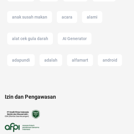
anak susah makan
acara
alami
alat cek gula darah
AI Generator
adapundi
adalah
alfamart
android
akulaku
altcoin
afiliasi
ancol
Izin dan Pengawasan
american music awards 2021
20 april
12.12