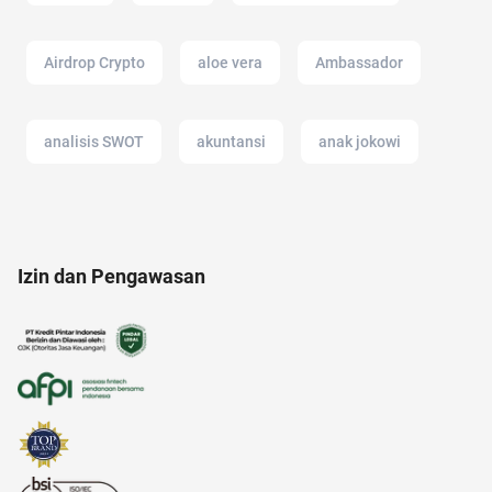
Airdrop Crypto
aloe vera
Ambassador
analisis SWOT
akuntansi
anak jokowi
anak muda
android
akun IG
Izin dan Pengawasan
alasan saham CPO melejit
anak anak
american music awards 2021
alergi musiman