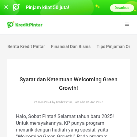
Pinjam kilat 50 juta!
Download
Berita Kredit Pintar
Finansial Dan Bisnis
Tips Pinjaman Onlin
Syarat dan Ketentuan Welcoming Green
Growth!
26 Dec 2024 by Kredit Pintar., Last edit: 06 Jan 2025
Halo, Sobat Pintar! Selamat tahun baru 2025!
Untuk merayakannya, KP punya program
menarik dengan hadiah yang spesial, yaitu
“Welcoming Green Growth!” Pada program