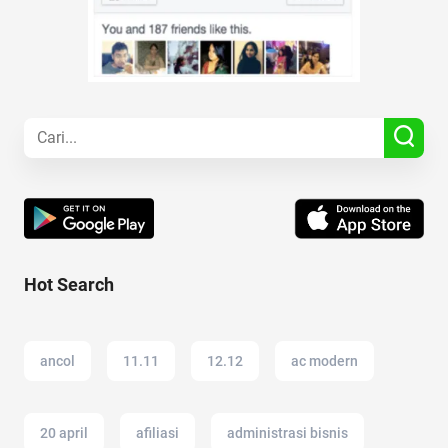
Hot Search
ancol
11.11
12.12
ac modern
20 april
afiliasi
administrasi bisnis