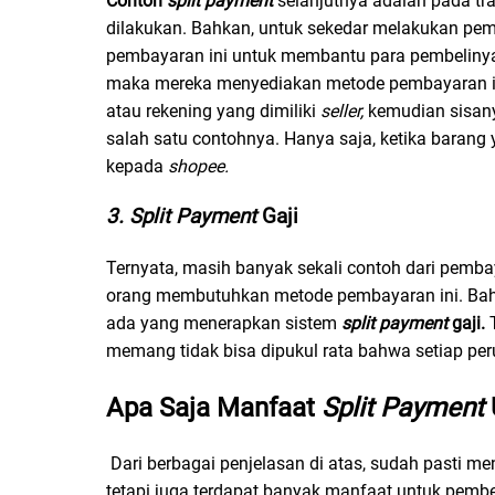
Contoh
split payment
selanjutnya adalah pada tr
dilakukan. Bahkan, untuk sekedar melakukan pem
pembayaran ini untuk membantu para pembelinya
maka mereka menyediakan metode pembayaran ini
atau rekening yang dimiliki
seller,
kemudian sisan
salah satu contohnya. Hanya saja, ketika barang 
kepada
shopee.
3. Split Payment
Gaji
Ternyata, masih banyak sekali contoh dari pemba
orang membutuhkan metode pembayaran ini. Bahka
ada yang menerapkan sistem
split payment
gaji.
memang tidak bisa dipukul rata bahwa setiap pe
Apa Saja Manfaat
Split Payment
Dari berbagai penjelasan di atas, sudah pasti m
tetapi juga terdapat banyak manfaat untuk pembe