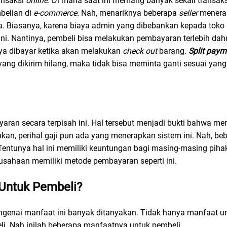
ansaksi
online.
Di mana saat ini memang banyak sekali transak
belian di
e-commerce.
Nah, menariknya beberapa
seller
menera
. Biasanya, karena biaya admin yang dibebankan kepada toko
. Nantinya, pembeli bisa melakukan pembayaran terlebih dah
ya dibayar ketika akan melakukan
check out
barang.
Split paym
yang dikirim hilang, maka tidak bisa meminta ganti sesuai yan
yaran secara terpisah ini. Hal tersebut menjadi bukti bahwa 
n, perihal gaji pun ada yang menerapkan sistem ini. Nah, be
Tentunya hal ini memiliki keuntungan bagi masing-masing piha
rusahaan memiliki metode pembayaran seperti ini.
Untuk Pembeli?
engenai manfaat ini banyak ditanyakan. Tidak hanya manfaat un
li. Nah inilah beberapa manfaatnya untuk pembeli.