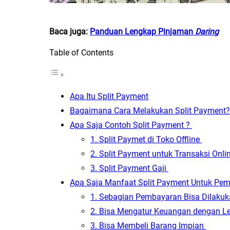
Baca juga:
Panduan Lengkap Pinjaman
D
arin
g
Table of Contents
Apa Itu Split Payment
Bagaimana Cara Melakukan Split Payment
Apa Saja Contoh Split Payment ?
1. Split Paymet di Toko Offline
2. Split Payment untuk Transaksi Onli
3. Split Payment Gaji
Apa Saja Manfaat Split Payment Untuk Pem
1. Sebagian Pembayaran Bisa Dilakuk
2. Bisa Mengatur Keuangan dengan 
3. Bisa Membeli Barang Impian