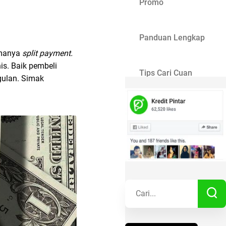
Promo
Panduan Lengkap
amanya
split payment.
is. Baik pembeli
Tips Cari Cuan
gulan. Simak
Gaya Hidup
Kisah Sukses
Lainnya