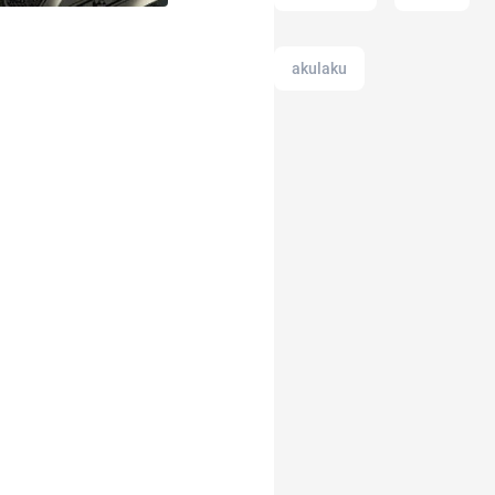
akulaku
american music awards
2021
alat musik
anak jokowi
akun instagram
11.11
akuntansi