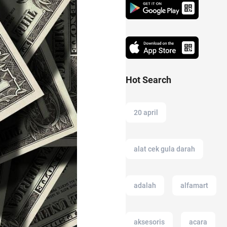
Hot Search
20 april
alat cek gula darah
adalah
alfamart
aksesoris
acara