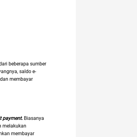
akun IG
12.12
AI Generator
analisis SWOT
dari beberapa sumber
angnya, saldo e-
ut dan membayar
anak tk
anak anak
it payment
.
Biasanya
an melakukan
alamat di tokopedia
ehkan membayar