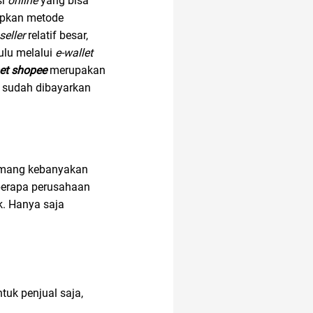
si
online
yang bisa
pkan metode
seller
relatif besar,
ulu melalui
e-wallet
et shopee
merupakan
g sudah dibayarkan
memang kebanyakan
berapa perusahaan
k. Hanya saja
tuk penjual saja,