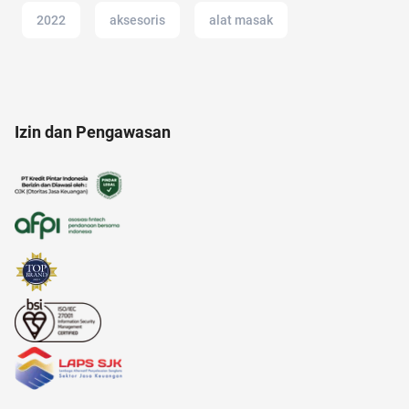
2022
aksesoris
alat masak
Agency
alamat di tokopedia
Izin dan Pengawasan
alat cek gula darah
amazon prime indonesia
adakmai
alergi musiman
american music awards 2021
adapundi