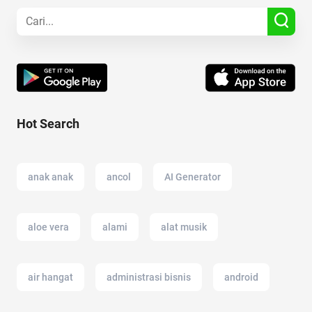
Hot Search
anak anak
ancol
AI Generator
aloe vera
alami
alat musik
air hangat
administrasi bisnis
android