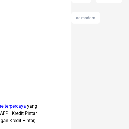
ac modern
akun instagram
akun IG
anak anak
american music awards
2021
ne terpercaya
yang
FPI. Kredit Pintar
an Kredit Pintar,
21 april