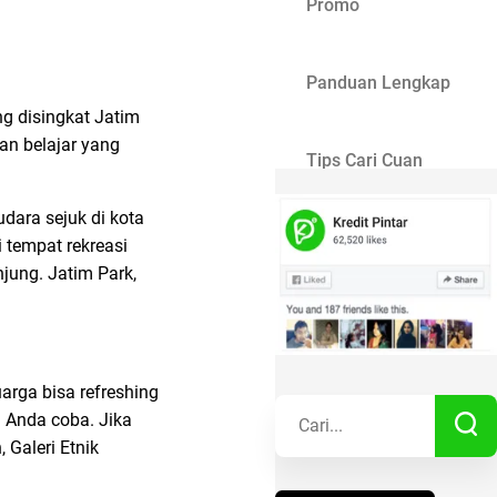
Promo
Panduan Lengkap
ng disingkat Jatim
dan belajar yang
Tips Cari Cuan
udara sejuk di kota
Gaya Hidup
tempat rekreasi
jung. Jatim Park,
Kisah Sukses
rga bisa refreshing
Lainnya
 Anda coba. Jika
Galeri Etnik