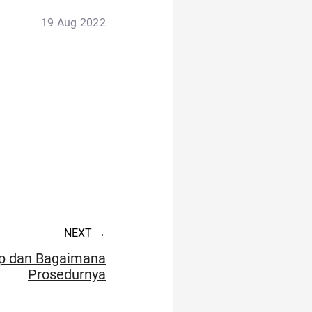
19 Aug 2022
17 agustus
alfamart
alergi musiman
acara
NEXT →
alat cek gula darah
Up dan Bagaimana
Prosedurnya
ancol
akulaku