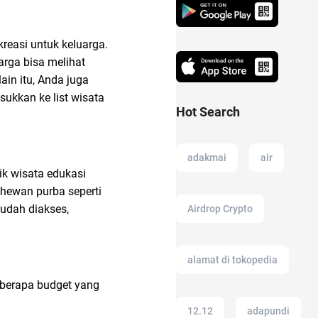
easi untuk keluarga.
arga bisa melihat
lain itu, Anda juga
ukkan ke list wisata
Hot Search
adakmai
air
ik wisata edukasi
-hewan purba seperti
mudah diakses,
Airdrop Crypto
alamat di tokopedia
 berapa budget yang
12.12
adapundi