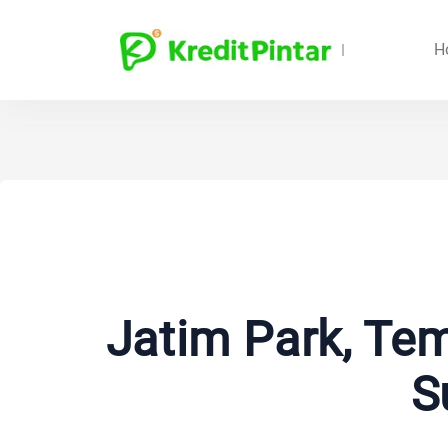
H
Jatim Park, Te
S