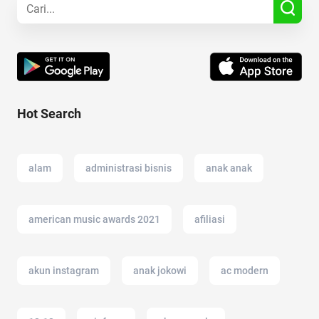
Hot Search
alam
administrasi bisnis
anak anak
american music awards 2021
afiliasi
akun instagram
anak jokowi
ac modern