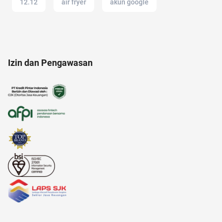
12.12
air fryer
akun google
analisis SWOT
anak muda
Izin dan Pengawasan
amazon prime indonesia
adalah
alami
alergi musiman
alfamart
2022
amazon prime