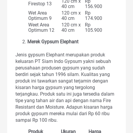
120 cm x
Rp
Firestop 13
40 cm
156.900
Wet Area
120 cm x
Rp
Optimum 9
40 cm
174.900
Weet Area
120 cm x
Rp
Optimum 12
40 cm
105.900
Merek Gypsum Elephant
Jenis gypsum Elephant merupakan produk
keluaran PT Siam Indo Gypsum yakni sebuah
perusahaan produsen gypsum yang sudah
berdiri sejak tahun 1996 silam. Kualitas yang
produk ini tawarkan sangat terjamin dengan
kisaran harga gypsum yang tergolong
terjangkau. Produk satu ini juga tersedia dalam
tipe yang tahan air dan api dengan nama Fire
Resistant dan Moisture. Adapun kisaran harga
produk gypsum mereka mulai dari Rp 60 ribu
sampai Rp 100 ribu.
Produk
Ukuran
Harga