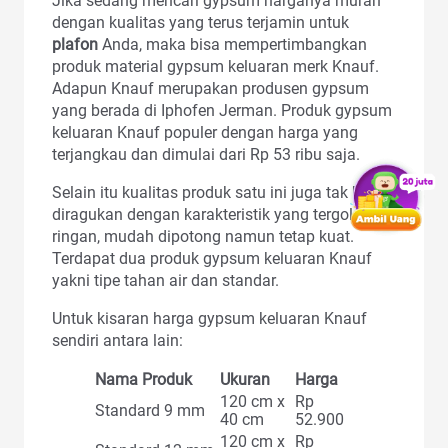
Jika sedang mencari gypsum harganya murah
dengan kualitas yang terus terjamin untuk
plafon
Anda, maka bisa mempertimbangkan
produk material gypsum keluaran merk Knauf.
Adapun Knauf merupakan produsen gypsum
yang berada di Iphofen Jerman. Produk gypsum
keluaran Knauf populer dengan harga yang
terjangkau dan dimulai dari Rp 53 ribu saja.
Selain itu kualitas produk satu ini juga tak bisa
diragukan dengan karakteristik yang tergolong
ringan, mudah dipotong namun tetap kuat.
Terdapat dua produk gypsum keluaran Knauf
yakni tipe tahan air dan standar.
Untuk kisaran harga gypsum keluaran Knauf
sendiri antara lain:
Nama Produk
Ukuran
Harga
120 cm x
Rp
Standard 9 mm
40 cm
52.900
120 cm x
Rp