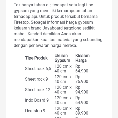
Tak hanya tahan air, terdapat satu lagi tipe
gypsum yang memiliki kemampuan tahan
terhadap api. Untuk produk tersebut bernama
Firestop. Sebagai informasi harga gypsum
keluaran brand Jayaboard tergolong sedikit
mahal. Kendati demikian Anda akan
mendapatkan kualitas material yang sebanding
dengan penawaran harga mereka.
Ukuran
Kisaran
Tipe Produk
Gypsum
Harga
120 cm x
Rp
Sheet rock 6,5
40 cm
64.900
120 cm x
Rp
Sheet rock 9
40 cm
76.900
120 cm x
Rp
Sheet rock 12
40 cm
94.900
120 cm x
Rp
Indo Board 9
40 cm
64.900
120 cm x
Rp
Heatstop 9
40 cm
89.900