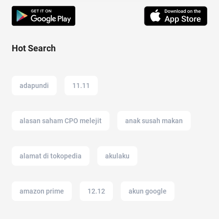
Hot Search
adapundi
11.11
alasan saham CPO melejit
anak susah makan
alamat di tokopedia
akulaku
amazon prime
12.12
akun google