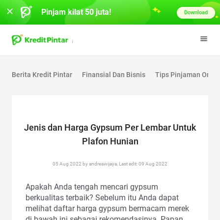
Pinjam kilat 50 juta!
Download
Berita Kredit Pintar
Finansial Dan Bisnis
Tips Pinjaman Onlin
Jenis dan Harga Gypsum Per Lembar Untuk
Plafon Hunian
05 Aug 2022 by andreawijaya, Last edit: 09 Aug 2022
Apakah Anda tengah mencari gypsum
berkualitas terbaik? Sebelum itu Anda dapat
melihat daftar harga gypsum bermacam merek
di bawah ini sebagai rekomendasinya. Papan