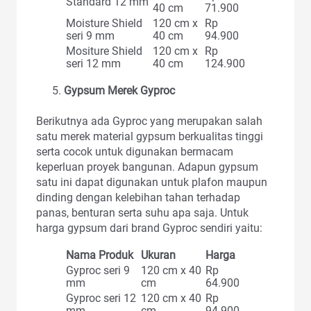
Standard 12 mm
40 cm
71.900
Moisture Shield
120 cm x
Rp
seri 9 mm
40 cm
94.900
Mositure Shield
120 cm x
Rp
seri 12 mm
40 cm
124.900
Gypsum Merek Gyproc
Berikutnya ada Gyproc yang merupakan salah
satu merek material gypsum berkualitas tinggi
serta cocok untuk digunakan bermacam
keperluan proyek bangunan. Adapun gypsum
satu ini dapat digunakan untuk plafon maupun
dinding dengan kelebihan tahan terhadap
panas, benturan serta suhu apa saja. Untuk
harga gypsum dari brand Gyproc sendiri yaitu:
Nama Produk
Ukuran
Harga
Gyproc seri 9
120 cm x 40
Rp
mm
cm
64.900
Gyproc seri 12
120 cm x 40
Rp
mm
cm
94.900