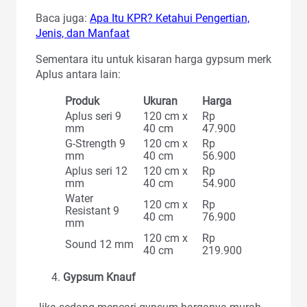
Baca juga:
Apa Itu KPR? Ketahui Pengertian,
Jenis, dan Manfaat
Sementara itu untuk kisaran harga gypsum merk
Aplus antara lain:
Produk
Ukuran
Harga
Aplus seri 9
120 cm x
Rp
mm
40 cm
47.900
G-Strength 9
120 cm x
Rp
mm
40 cm
56.900
Aplus seri 12
120 cm x
Rp
mm
40 cm
54.900
Water
120 cm x
Rp
Resistant 9
40 cm
76.900
mm
120 cm x
Rp
Sound 12 mm
40 cm
219.900
Gypsum Knauf