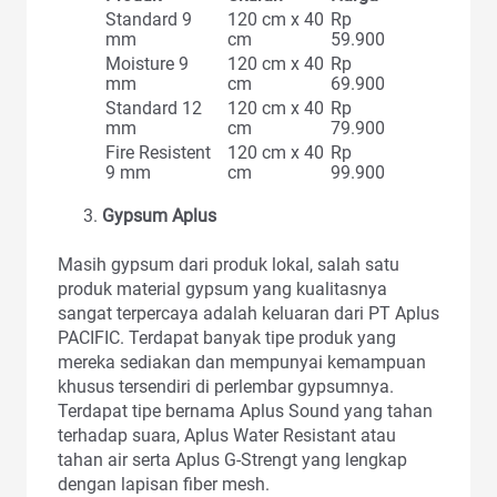
Standard 9
120 cm x 40
Rp
mm
cm
59.900
Moisture 9
120 cm x 40
Rp
mm
cm
69.900
Standard 12
120 cm x 40
Rp
mm
cm
79.900
Fire Resistent
120 cm x 40
Rp
9 mm
cm
99.900
Gypsum Aplus
Masih gypsum dari produk lokal, salah satu
produk material gypsum yang kualitasnya
sangat terpercaya adalah keluaran dari PT Aplus
PACIFIC. Terdapat banyak tipe produk yang
mereka sediakan dan mempunyai kemampuan
khusus tersendiri di perlembar gypsumnya.
Terdapat tipe bernama Aplus Sound yang tahan
terhadap suara, Aplus Water Resistant atau
tahan air serta Aplus G-Strengt yang lengkap
dengan lapisan fiber mesh.