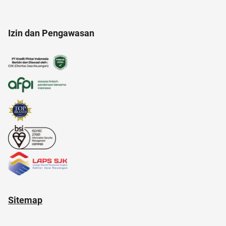
afiliasi
ac modern
air fryer
20 april
Izin dan Pengawasan
anak tk
Airdrop Crypto
alat cek gula darah
akun IG
acara
17 agustus
alzheimer
Sitemap