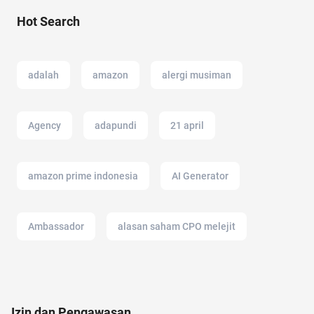
Hot Search
adalah
amazon
alergi musiman
Agency
adapundi
21 april
amazon prime indonesia
AI Generator
Ambassador
alasan saham CPO melejit
Airdrop Crypto
alat cek gula darah
alami
Izin dan Pengawasan