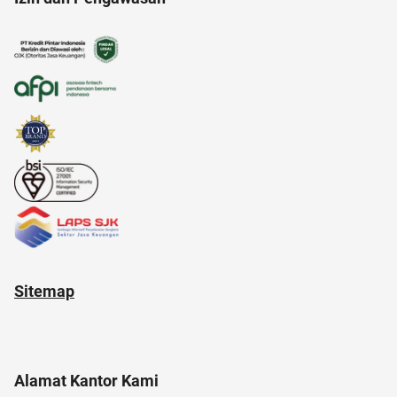
aksesoris
akun google
administrasi bisnis
alat masak
alfamart
anak jokowi
anak muda
Sitemap
Alamat Kantor Kami