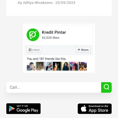
-by
Aditya Wicaksono
·
25/09/2023