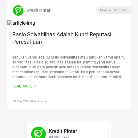
KreditPintar
Finansial Dan Bisnis
Rasio Solvabilitas Adalah Kunci Reputasi
Perusahaan
Tahukah kamu apa itu rasio solvabilitas atau tahukah kamu apa itu
solvabilitas? Rasio solvabilitas adalah hal penting yang harus
dipahami oleh para pemilik perusahaan karena solvabilitas akan
menentukan reputasi perusahaan kamu. Baik perusahaan besar
maupun perusahaan kecil biasanya pasti memiliki utang, entah itu
dalam nominal yang kecil atau yang besar. Baik dalam jangka
READ MORE
waktu yang
Continue reading
“Rasio Solvabilitas Adalah Kunci
Reputasi Perusahaan”
19 May 2022 Kredit Pintar.