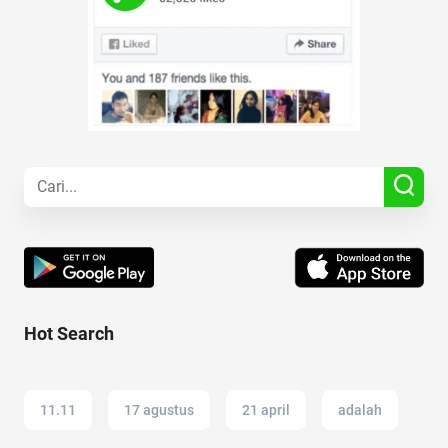
Hot Search
11.11
17 agustus
21 april
adalah