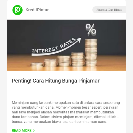
KreditPintar
Finansial Dan Bisnis
Penting! Cara Hitung Bunga Pinjaman
Meminjam uang ke bank merupakan satu di antara cara seseorang
yang membutuhkan dana. Momen-momen besar seperti perayaan
hari raya menjadi alasan mayoritas masyarakat membutuhkan
dana tambahan. Dalam sistem pinjam meminjam, dikenal istilah
bunga, yang merupakan biaya jasa dari peminjaman uang.
Penerapan bunga dalam pinjam meminjam di bank konvensional
READ MORE
merupakan hal yang lazim. Bunga merupakan satu
Continue