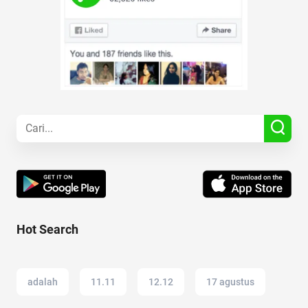
Hot Search
adalah
11.11
12.12
17 agustus