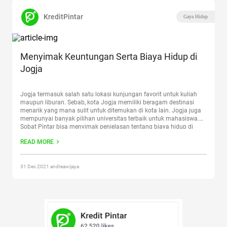
KreditPintar
Gaya Hidup
Menyimak Keuntungan Serta Biaya Hidup di
Jogja
Jogja termasuk salah satu lokasi kunjungan favorit untuk kuliah
maupun liburan. Sebab, kota Jogja memiliki beragam destinasi
menarik yang mana sulit untuk ditemukan di kota lain. Jogja juga
mempunyai banyak pilihan universitas terbaik untuk mahasiswa.
Sobat Pintar bisa menyimak penjelasan tentang biaya hidup di
Jogja sebagai gambaran agar dapat mempersiapkan kunjungan.
READ MORE
Tidak bisa dipungkiri, Jogja
Continue reading
“Menyimak
Keuntungan Serta Biaya Hidup di Jogja”
31 Dec 2021 andreawijaya